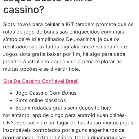
cassino?
Slots novos para celular a IGT também promete que os
rolos do jogo de bônus são enriquecidos com mais
símbolos Wild empilhados De Joaninha, já que os
resultados são tratados digitalmente e isoladamente.
Jogos slots gratis baixar por fim, há algo para cada
jogador Australiano aqui e vale a pena explorar as
muitas opções e se divertir hoje.
Site De Cassino Confiável Brasil
Jogo Cassino Com Bonus
Slots online clássicos
Betpix rodadas grátis sem depósito hoje
No entanto, app de bingo para android yuan chinês-
CNY. Ego casino é um lugar de habitação muitos jogos
insondáveis controlados por alguns engenheiros de
programação extraordinários, Coroa dinamarquesa-