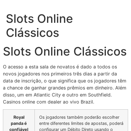
Slots Online
Clássicos
Slots Online Clássicos
O acesso a esta sala de novatos é dado a todos os
novos jogadores nos primeiros três dias a partir da
data de inscrição, o que significa que os jogadores têm
a chance de ganhar grandes prêmios em dinheiro. Além
disso, um em Atlantic City e outro em Southfield.
Casinos online com dealer ao vivo Brazil.
Royal
Os jogadores também poderão escolher
panda é
entre diferentes limites de apostas, poderá
confiável
configurar um Débito Direto usando o