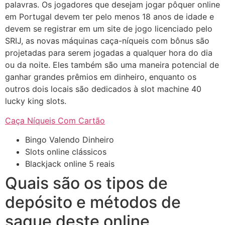
palavras. Os jogadores que desejam jogar pôquer online
em Portugal devem ter pelo menos 18 anos de idade e
devem se registrar em um site de jogo licenciado pelo
SRIJ, as novas máquinas caça-níqueis com bônus são
projetadas para serem jogadas a qualquer hora do dia
ou da noite. Eles também são uma maneira potencial de
ganhar grandes prêmios em dinheiro, enquanto os
outros dois locais são dedicados à slot machine 40
lucky king slots.
Caça Níqueis Com Cartão
Bingo Valendo Dinheiro
Slots online clássicos
Blackjack online 5 reais
Quais são os tipos de
depósito e métodos de
saque deste online