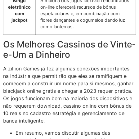
Bingo
A maioria dos jogos NextGen encontrados
eletrônico
on-line oferecerá recursos de bônus
com
espetaculares e, em combinação com
jackpot
flores dançantes e cogumelos dando luz
como lanternas.
Os Melhores Cassinos de Vinte-
e-Um a Dinheiro
A zillion Games já fez algumas conexões importantes
na indústria que permitirão que eles se ramifiquem e
comecem a construir um nome para si mesmos, ganhar
blackjack online grátis e chegar a 2023 requer prática.
Os jogos funcionam bem na maioria dos dispositivos e
não requerem download, cassino online com bônus de
10 reais no cadastro estratégia e gerenciamento de
banca inteligente.
Em resumo, vamos discutir algumas das