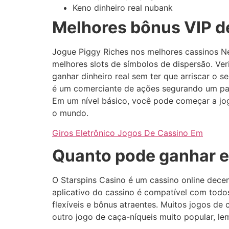
Keno dinheiro real nubank
Melhores bônus VIP d
Jogue Piggy Riches nos melhores cassinos N
melhores slots de símbolos de dispersão. Ve
ganhar dinheiro real sem ter que arriscar o s
é um comerciante de ações segurando um pac
Em um nível básico, você pode começar a jog
o mundo.
Giros Eletrônico Jogos De Cassino Em
Quanto pode ganhar e
O Starspins Casino é um cassino online decen
aplicativo do cassino é compatível com tod
flexíveis e bônus atraentes. Muitos jogos de
outro jogo de caça-níqueis muito popular, l